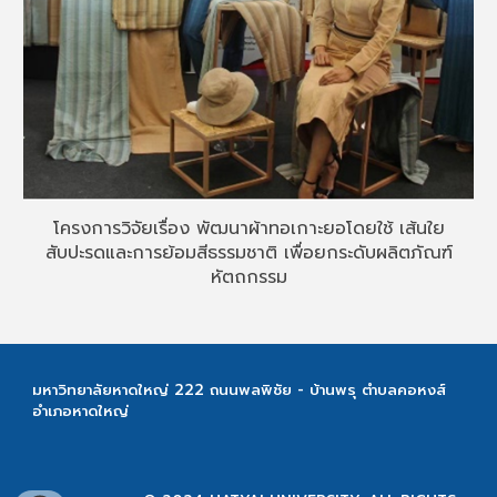
โครงการวิจัยเรื่อง พัฒนาผ้าทอเกาะยอโดยใช้ เส้นใย
สับปะรดและการย้อมสีธรรมชาติ เพื่อยกระดับผลิตภัณฑ์
หัตถกรรม
มหาวิทยาลัยหาดใหญ่ 222 ถนนพลพิชัย - บ้านพรุ ตำบลคอหงส์
อำเภอหาดใหญ่